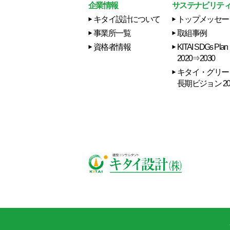
企業情報
サステナビリテ
キタイ設計について
トップメッセー
事業所一覧
取組事例
資格者情報
KITAI SDGs Plan
2020⇒2030
キタイ・グリー
長期ビジョン 20