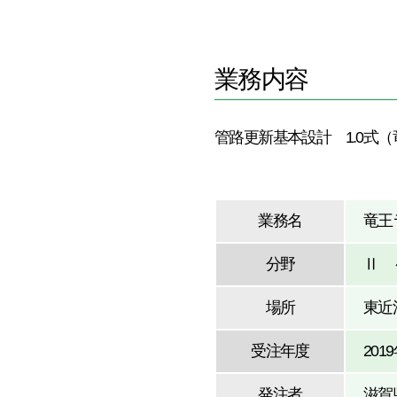
まちや自然との融和を
目指して
業務内容
管路更新基本設計 1.0式（竜
業務名
竜王
分野
Ⅱ 
場所
東近
受注年度
201
発注者
滋賀