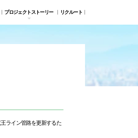
プロジェクトストーリー
リクルート
キタイ・グリーン
人と自然との共生を目
長期ビジョン 2050
指して
竜王ライン管路を更新するた