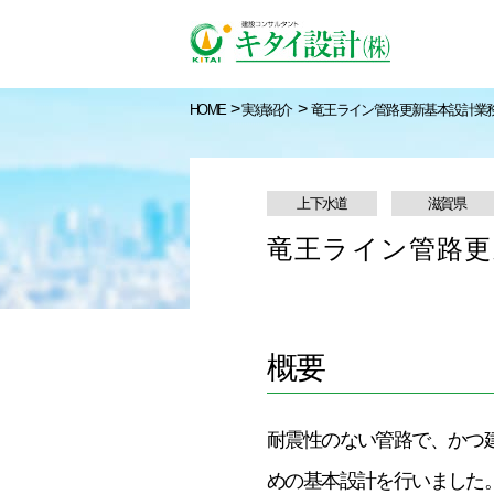
>
>
HOME
実績紹介
竜王ライン管路更新基本設計業
上下水道
滋賀県
竜王ライン管路更
キタイ設計について
トップメッセージ
農村地域の発展と生産
実績紹介検索
STORY1
性の向上に向けて
太市西部地区
実施設計
概要
耐震性のない管路で、かつ
めの基本設計を行いました