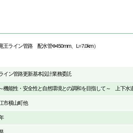
綿密な調査で地域の安
開発途上国の自立的発
全・安心・環境を支え
展に向けて
る
王ライン管路 配水管Φ450mm、L=7.0km）
ライン管路更新基本設計業務委託
～機能性・安全性と自然環境との調和を目指して～ 上下水
江市横山町他
9年
県