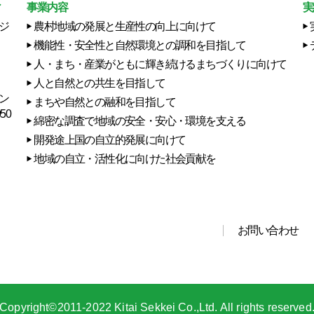
ィ
事業内容
実
ジ
農村地域の発展と生産性の向上に向けて
機能性・安全性と自然環境との調和を目指して
人・まち・産業がともに輝き続けるまちづくりに向けて
人と自然との共生を目指して
ン
まちや自然との融和を目指して
50
綿密な調査で地域の安全・安心・環境を支える
開発途上国の自立的発展に向けて
地域の自立・活性化に向けた社会貢献を
お問い合わせ
Copyright©2011-2022 Kitai Sekkei Co.,Ltd.
All rights reserved