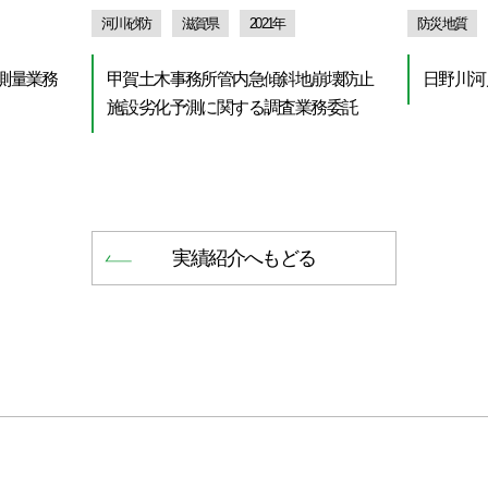
河川砂防
滋賀県
2021年
防災地質
測量業務
甲賀土木事務所管内急傾斜地崩壊防止
日野川河
施設劣化予測に関する調査業務委託
実績紹介へもどる