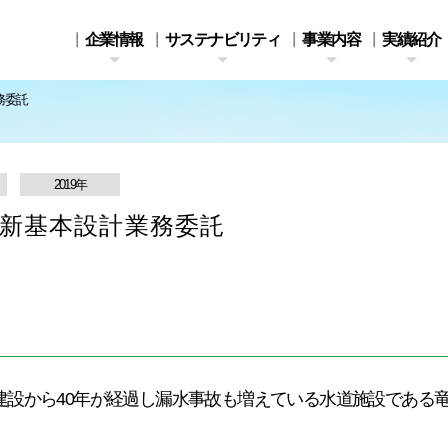
企業情報
サステナビリティ
事業内容
実績紹介
務委託
2019年
新基本設計業務委託
事業所一覧
取組事例
機能性・安全性と自然
STORY2
資格者情報
KITAI SDGs Plan
人・まち・産業がとも
デジタルブック
環境との調和を目指し
和田地区河川
2020⇒2030
に輝き続けるまちづく
て
応急頭首工実施設計
りに向けて
建設から40年が経過し漏水事故も増えている水道施設である
。