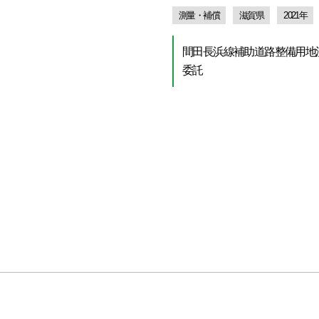
測量・補償
滋賀県
2021年
間田長浜線補助道路整備用地
委託