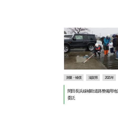
測量・補償
滋賀県
2021年
間田長浜線補助道路整備用地
委託