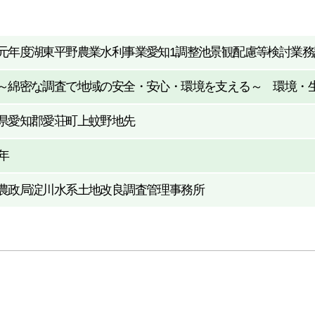
元年度湖東平野農業水利事業愛知1調整池景観配慮等検討業務
～綿密な調査で地域の安全・安心・環境を支える～ 環境・
県愛知郡愛荘町上蚊野地先
9年
農政局淀川水系土地改良調査管理事務所