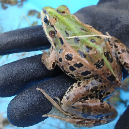
綿密な調査で地域の安
開発途上国の自立的発
全・安心・環境を支え
展に向けて
る