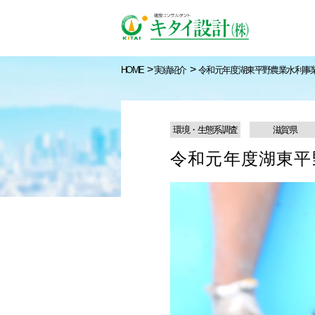
>
>
HOME
実績紹介
令和元年度湖東平野農業水利事
環境・生態系調査
滋賀県
令和元年度湖東平
キタイ設計について
トップメッセージ
農村地域の発展と生産
実績紹介検索
STORY1
性の向上に向けて
太市西部地区
実施設計