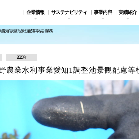
企業情報
サステナビリティ
事業内容
実績紹介
業愛知1調整池景観配慮等検討業務
2020年
野農業水利事業愛知1調整池景観配慮等
事業所一覧
取組事例
機能性・安全性と自然
STORY2
資格者情報
KITAI SDGs Plan
人・まち・産業がとも
デジタルブック
環境との調和を目指し
和田地区河川
2020⇒2030
に輝き続けるまちづく
て
応急頭首工実施設計
りに向けて