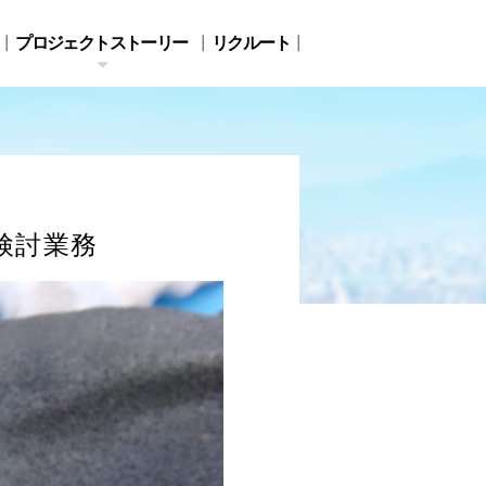
プロジェクトストーリー
リクルート
検討業務
キタイ・グリーン
人と自然との共生を目
長期ビジョン 2050
指して