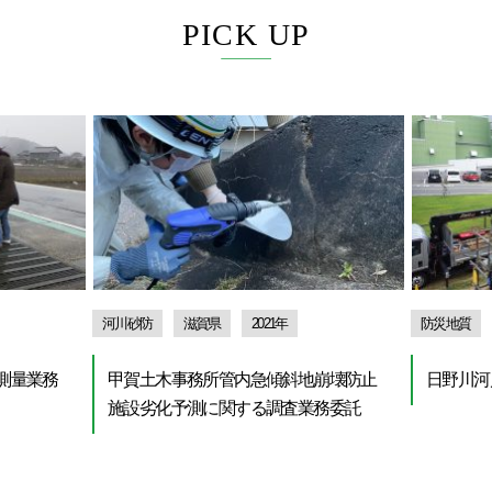
PICK UP
河川砂防
滋賀県
2021年
防災地質
測量業務
甲賀土木事務所管内急傾斜地崩壊防止
日野川河
施設劣化予測に関する調査業務委託