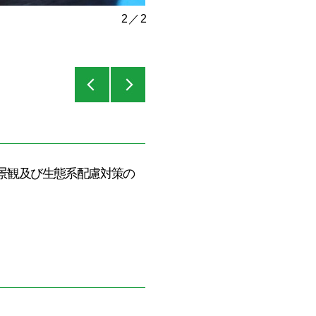
2
／
2
景観及び生態系配慮対策の