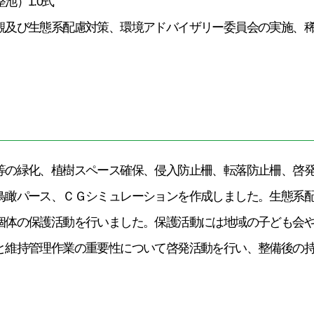
池）1.0式
観及び生態系配慮対策、環境アドバイザリー委員会の実施、
等の緑化、植樹スペース確保、侵入防止柵、転落防止柵、啓
鳥瞰パース、ＣＧシミュレーションを作成しました。生態系
個体の保護活動を行いました。保護活動には地域の子ども会
と維持管理作業の重要性について啓発活動を行い、整備後の